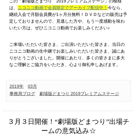
この「劇場版どまつり 2019プレミアムステージ」の模様
は、
ニコニコ動画で会員限定でアーカイブ配信中！
今なら、
継続入会で月額会員費が1ヶ月分無料！ＤＶＤなどの販売は予
定しておりませんので、見逃した方や、もう一度感動を味わ
いたい方は、ぜひニコニコ動画でお楽しみください♪
ご来場いただいた皆さま、ご出演いただいた皆さま、当日の
ニコニコ動画の生中継でお楽しみいただいた皆さま、誠にあ
りがとうございました。開催にあたり、多くの皆さまに多大
なご理解とご協力をいただき、心より御礼申しあげます。
2019年
03月
事務局ブログ
劇場版どまつり 2019プレミアムステージ
３月３日開催！“劇場版どまつり”出場チ
ームの意気込み☆