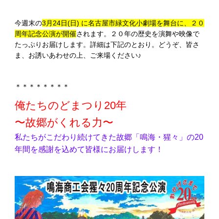
今週末の
3月24日(日) に名古屋市緑文化小劇場を舞台に、２０
周年記念公演が開催
されます。２０年の歴史を演舞や映像で
たっぷりお届けします。詳細は下記のとおり。どうぞ、皆さ
ま、お誘いあわせの上、ご来場ください♪
＊＊＊＊＊＊＊＊
俺たちのどまつり20年
〜故郷がくれる力〜
私たちがこだわり続けてきた故郷「鳴海・猩々」の20
年間を感謝を込めて皆様にお届けします！