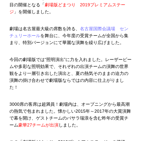
目の開催となる「
劇場版どまつり 2019プレミアムステー
ジ
」を開催しました。
劇場は名古屋最大級の席数を誇る、
名古屋国際会議場 セン
チュリーホール
を舞台に、今年度の受賞チームが全国から集
まり、特別バージョンにて華麗な演舞を繰り広げました。
今回の劇場版では“照明演出”に力を入れました。レーザービー
ムや多彩な照明効果で、それぞれの出演チームの演舞の世界
観をより一層引き出した演出と、夏の熱気そのままの迫力の
演舞の掛け合わせで劇場版ならではの内容に仕上がりまし
た！
3000席の客席は超満員！劇場内は、オープニングから最高潮
の熱気で包まれました。懐かしい2015年～2017年の大賞演舞
で幕を開け、ゲストチームのバサラ瑞浪を含む昨年の受賞チ
ーム
豪華27チームが出演
しました。