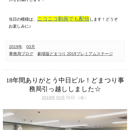
ニコニコ動画でも配信
当日の模様は、
します！どうぞ
お楽しみに♪
2019年
03月
事務局ブログ
劇場版どまつり 2019プレミアムステージ
18年間ありがとう中日ビル！どまつり事
務局引っ越ししました☆
2019年
03月
01日 （金）