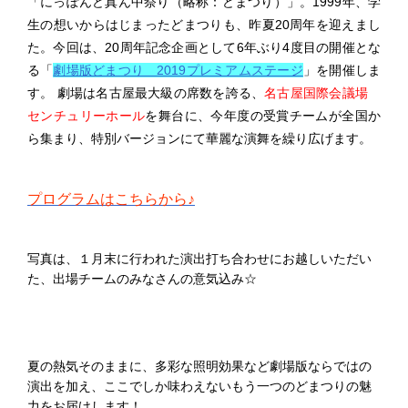
「にっぽんど真ん中祭り（略称：どまつり）」。1999年、学
生の想いからはじまったどまつりも、昨夏20周年を迎えまし
た。今回は、20周年記念企画として6年ぶり4度目の開催とな
る「
劇場版どまつり 2019プレミアムステージ
」を開催しま
す。 劇場は名古屋最大級の席数を誇る、
名古屋国際会議場
センチュリーホール
を舞台に、今年度の受賞チームが全国か
ら集まり、特別バージョンにて華麗な演舞を繰り広げます。
プログラムはこちらから♪
写真は、１月末に行われた演出打ち合わせにお越しいただい
た、出場チームのみなさんの意気込み☆
夏の熱気そのままに、多彩な照明効果など劇場版ならではの
演出を加え、ここでしか味わえないもう一つのどまつりの魅
力をお届けします！