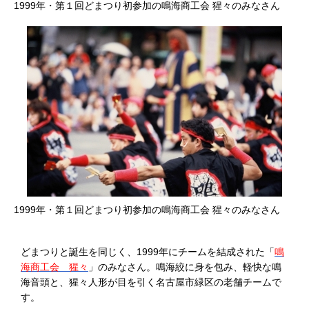
1999年・第１回どまつり初参加の鳴海商工会 猩々のみなさん
1999年・第１回どまつり初参加の鳴海商工会 猩々のみなさん
どまつりと誕生を同じく、1999年にチームを結成された「
鳴
海商工会 猩々
」のみなさん。鳴海絞に身を包み、軽快な鳴
海音頭と、猩々人形が目を引く名古屋市緑区の老舗チームで
す。