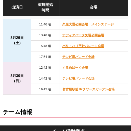
演舞開始
出演日
会場
時間
11:40 頃
久屋大通公園会場 メインステージ
13:48 頃
ナディアパーク矢場公園会場
8月29日
（土）
15:48 頃
バリ・バリ平針パレード会場
17:54 頃
テレビ塔パレード会場
12:42 頃
ぐるめぱーく会場
8月30日
14:42 頃
テレビ塔パレード会場
（日）
16:42 頃
名古屋駅前JRタワーズガーデン会場
チーム情報