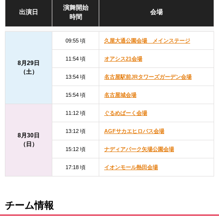
演舞開始
出演日
会場
時間
09:55 頃
久屋大通公園会場 メインステージ
11:54 頃
オアシス21会場
8月29日
（土）
13:54 頃
名古屋駅前JRタワーズガーデン会場
15:54 頃
名古屋城会場
11:12 頃
ぐるめぱーく会場
13:12 頃
AGFサカエヒロバス会場
8月30日
（日）
15:12 頃
ナディアパーク矢場公園会場
17:18 頃
イオンモール熱田会場
チーム情報