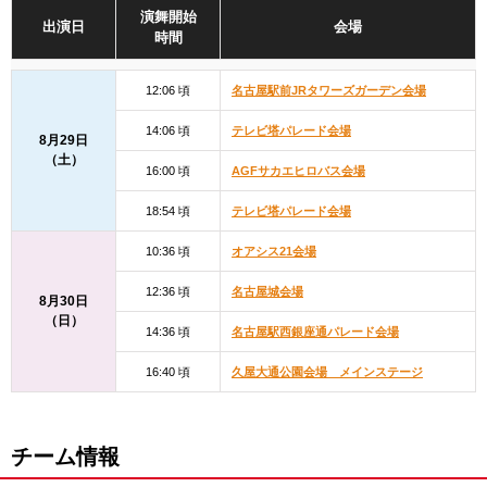
演舞開始
出演日
会場
時間
12:06 頃
名古屋駅前JRタワーズガーデン会場
14:06 頃
テレビ塔パレード会場
8月29日
（土）
16:00 頃
AGFサカエヒロバス会場
18:54 頃
テレビ塔パレード会場
10:36 頃
オアシス21会場
12:36 頃
名古屋城会場
8月30日
（日）
14:36 頃
名古屋駅西銀座通パレード会場
16:40 頃
久屋大通公園会場 メインステージ
チーム情報