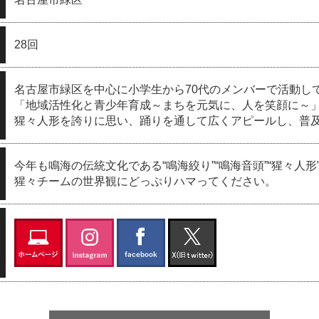
28回
名古屋市緑区を中心に小学生から70代のメンバーで活動し
「地域活性化と青少年育成～まちを元気に、人を笑顔に～
猩々人形を誇りに思い、踊りを通して広くアピールし、普
今年も鳴海の伝統文化である“鳴海絞り”“鳴海音頭”“猩々人
猩々チームの世界観にどっぷりハマってください。