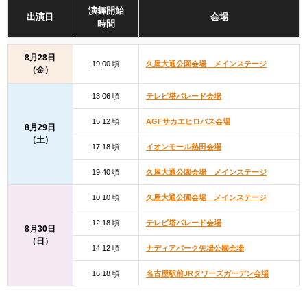
演舞開始
出演日
会場
時間
8月28日
19:00 頃
久屋大通公園会場 メインステージ
（金）
13:06 頃
テレビ塔パレード会場
15:12 頃
AGFサカエヒロバス会場
8月29日
（土）
17:18 頃
イオンモール熱田会場
19:40 頃
久屋大通公園会場 メインステージ
10:10 頃
久屋大通公園会場 メインステージ
12:18 頃
テレビ塔パレード会場
8月30日
（日）
14:12 頃
ナディアパーク矢場公園会場
16:18 頃
名古屋駅前JRタワーズガーデン会場