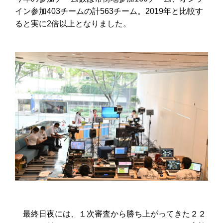
イン参加
403
チームの計
563
チーム。
2019
年と比較す
ると実に
2
倍以上となりました。
最終日夜には、１次審査から勝ち上がってきた２２