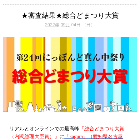
★審査結果★総合どまつり大賞
2022年
09月
04日 （日）
リアルとオンラインでの最高峰
「総合どまつり大賞
（内閣総理大臣賞）」
に
「
kagura
」（愛知県名古屋