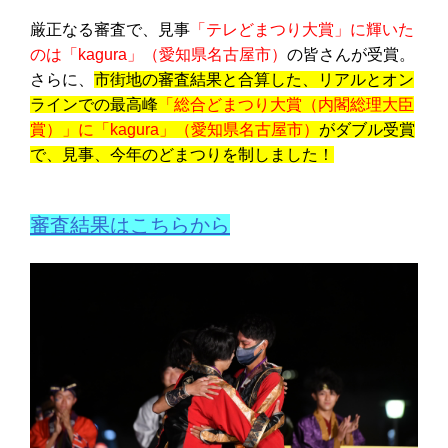
厳正なる審査で、見事
「テレどまつり大賞」に輝いた
のは「
kagura
」（愛知県名古屋市）
の皆さんが受賞。
さらに、
市街地の審査結果と合算した、リアルとオン
ラインでの最高峰
「総合どまつり大賞（内閣総理大臣
賞）」に「
kagura
」（愛知県名古屋市）
がダブル受賞
で、見事、今年のどまつりを制しました！
審査結果はこちらから