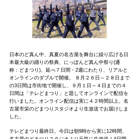
日本のど真ん中、真夏の名古屋を舞台に繰り広げる日
本最大級の踊りの祭典、にっぽんど真ん中祭り
(
通
称：どまつり
)
。延べ７日間・
2
週にわたり、リアルと
オンラインのダブルで開催。 ８月２６日～２８日まで
の3日間は市街地で開催し、９月１日～４日までの４
日間は「テレどまつり」と題してオンラインで配信を
行いました。オンライン配信は実に４２時間以上。名
古屋市栄のどまつりスタジオより生放送でお届けしま
した。
テレどまつり最終日。今日は朝9時から実に12時間、
名古屋のどまつりスタジオより元気に生放送！4日間