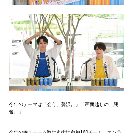
今年のテーマは「会う、贅沢。」「画面越しの、興
奮。」
今年の参加チーム数は
市街地
参加
160
チーム、オンラ