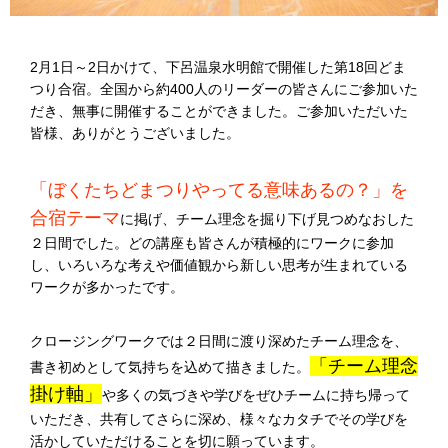
2月1日～2日かけて、下呂温泉水明館で開催した第18回どま
つり合宿。全国から約400人のリーダーの皆さんにご参加いた
だき、無事に開催することができました。ご参加いただいた
皆様、ありがとうございました。
「ぼくたちどまつりやってる意味あるの？」を
合宿テーマ
に掲げ、チーム理念を掘り下げ見つめなおした
２日間でした。どの講座も皆さんが積極的にワークに参加
し、いろいろな考えや価値観から新しい思考が生まれている
ワークが多かったです。
クロージングワークでは２日間に渡り深めたチーム理念を、
「チーム理念
書き初めとして気持ちを込めて描きました。
掛け軸」
や多くの気づきや学びをぜひチームに持ち帰って
いただき、共有してさらに深め、様々なカタチでその学びを
活かしていただけることを切に願っています。