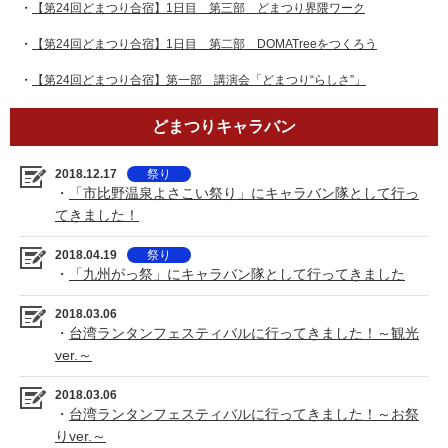
・
【第24回どまつり合宿】1日目 第三部 どまつり界隈ワーク
・
【第24回どまつり合宿】1日目 第二部 DOMATreeをつくろう
・
【第24回どまつり合宿】第一部 講演会「どまつり“らしさ”」
どまつりキャラバン
2018.12.17
祭り
・
「市比野温泉よさこい祭り」にキャラバン隊として行っ
てきました！
2018.04.19
祭り
・
「九州がっ祭」にキャラバン隊として行ってきました
2018.03.06
・
台湾ランタンフェスティバルに行ってきました！～観光
ver.～
2018.03.06
・
台湾ランタンフェスティバルに行ってきました！～お祭
りver.～