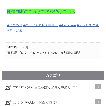
開催判断のこれまでの経緯はこちら
#どまつり
#にっぽんど真ん中祭り
#domatsuri
#テレどまつり
#テレどま
2020年
06月
事務局ブログ
テレどまつり2020
参加募集期間
カテゴリ
2026年・第28回にっぽんど真ん中祭り（1）
どまつりin大阪・関西万博（2）