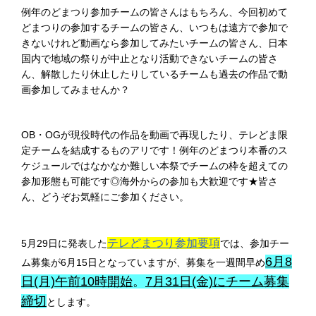
例年のどまつり参加チームの皆さんはもちろん、今回初めて
どまつりの参加するチームの皆さん、いつもは遠方で参加で
きないけれど動画なら参加してみたいチームの皆さん、
日本
国内で地域の祭りが中止となり活動できないチームの皆さ
ん、
解散したり休止したりしているチームも過去の作品で動
画参加してみませんか？
OB・OGが現役時代の作品を動画で再現したり、テレどま限
定チームを結成するものアリです！例年のどまつり本番のス
ケジュールではなかなか難しい本祭でチームの枠を超えての
参加形態も可能です◎
海外からの参加も大歓迎です★皆さ
ん、どうぞお気軽にご参加ください。
テレどまつり参加要項
5月29日に発表した
では、参加チー
6月8
ム募集が6月15日となっていますが、募集を一週間早め
日(月)午前10時開始
。
7月31日(金)にチーム募集
締切
とします。