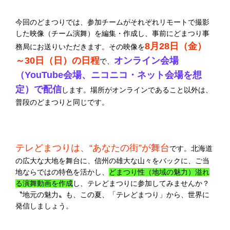
今回のどまつりでは、参加チームがそれぞれリモートで撮影
した映像（チーム演舞）を編集・作成し、事前にどまつり事
8月28日（金）
務局にお送りいただきます。その映像を
～30日（日）の日程
オンライン会場
で、
（YouTube会場、ニコニコ・ネット会場を想
定）で配信
します。場所がオンラインであること以外は、
普段のどまつりと同じです。
テレどまつりは、“あなたの街”が舞台
です。北海道
の広大な大地を舞台に、信州の雄大な山々をバックに、ご当
地ならではの特色を活かし、
どまつり性（地域の魅力）溢れ
る演舞動画を作成
し、テレどまつりに参加してみませんか？
〝地元の魅力〟も、この夏、「テレどまつり」から、世界に
発信しましょう。