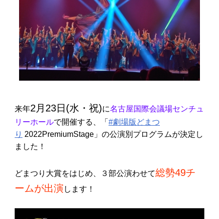
2月23日(水・祝)
来年
に
名古屋国際会議場センチュ
リーホール
で開催する、「
#劇場版どまつ
り
2022PremiumStage」の公演別プログラムが決定し
ました！
総勢49チ
どまつり大賞をはじめ、３部公演わせて
ームが出演
します！