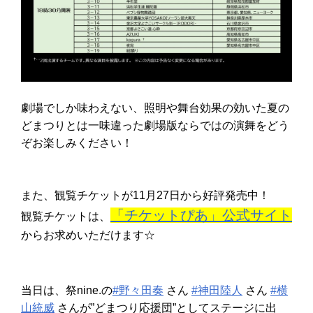
劇場でしか味わえない、照明や舞台効果の効いた夏の
どまつりとは一味違った劇場版ならではの演舞をどう
ぞお楽しみください！
また、観覧チケットが11月27日から好評発売中！
「チケットぴあ」公式サイト
観覧チケットは、
からお求めいただけます☆
当日は、祭nine.の
#野々田奏
さん
#神田陸人
さん
#横
山統威
さんが”どまつり応援団”としてステージに出