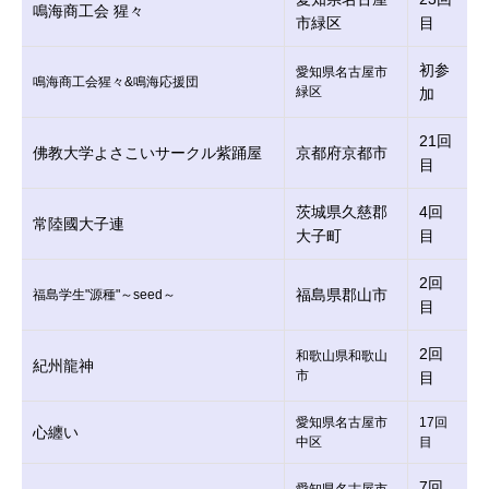
鳴海商工会 猩々
市緑区
目
初参
愛知県名古屋市
鳴海商工会猩々&鳴海応援団
緑区
加
21回
佛教大学よさこいサークル紫踊屋
京都府京都市
目
茨城県久慈郡
4回
常陸國大子連
大子町
目
2回
福島県郡山市
福島学生"源種"～seed～
目
2回
和歌山県和歌山
紀州龍神
市
目
愛知県名古屋市
17回
心纏い
中区
目
7回