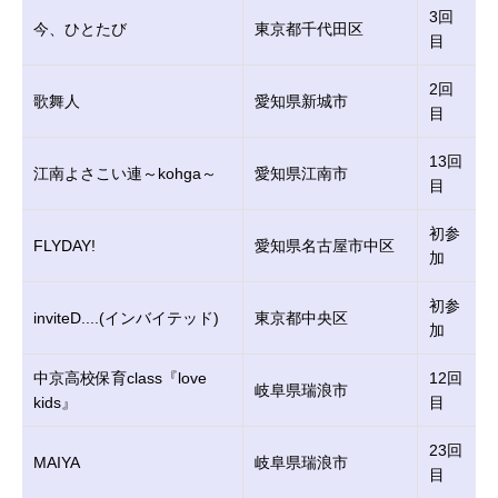
3回
今、ひとたび
東京都千代田区
目
2回
歌舞人
愛知県新城市
目
13回
江南よさこい連～kohga～
愛知県江南市
目
初参
FLYDAY!
愛知県名古屋市中区
加
初参
inviteD....(インバイテッド)
東京都中央区
加
中京高校保育class『love
12回
岐阜県瑞浪市
kids』
目
23回
MAIYA
岐阜県瑞浪市
目