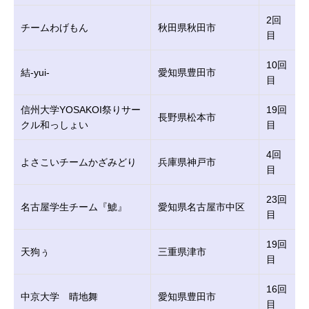
2回
チームわげもん
秋田県秋田市
目
10回
結-yui-
愛知県豊田市
目
信州大学YOSAKOI祭りサー
19回
長野県松本市
クル和っしょい
目
4回
よさこいチームかざみどり
兵庫県神戸市
目
23回
名古屋学生チーム『鯱』
愛知県名古屋市中区
目
19回
天狗ぅ
三重県津市
目
16回
中京大学 晴地舞
愛知県豊田市
目