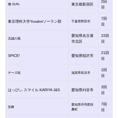
2回
東京都新宿区
燦-SUN-
目
7回
東京理科大学Yosakoiソーラン部
千葉県野田市
目
愛知県名古屋
22回
北誠の風
市北区
目
21回
SPICE!
愛知県稲沢市
目
2回
チーズ組
滋賀県長浜市
目
3回
はっぴぃ スマイル KARIYA J&S
愛知県刈谷市
目
7回
愛知県丹羽郡扶
笑舞
桑町
目