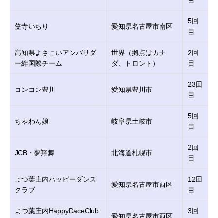
目
5回
笠寺いちり
愛知県名古屋市南区
目
高知県よさこいアンバサダ
世界（拠点はカナ
2回
ー絆国際チーム
ダ、トロント）
目
23回
コンコン豊川
愛知県豊川市
目
5回
ちゃわん娘
岐阜県土岐市
目
2回
JCB・夢翔舞
北海道札幌市
目
よつ葉庄内ハッピーダンス
12回
愛知県名古屋市西区
クラブ
目
よつ葉庄内HappyDaceClub
3回
愛知県名古屋市西区