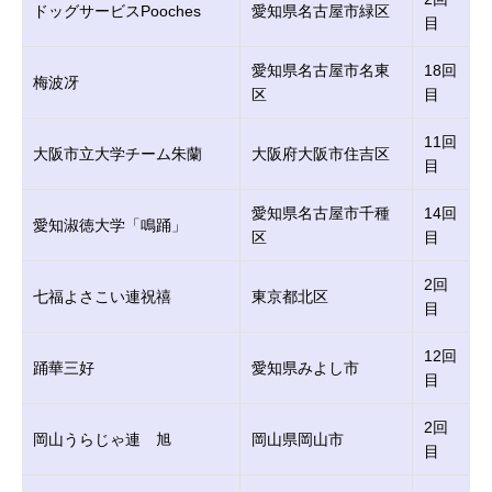
ドッグサービスPooches
愛知県名古屋市緑区
目
愛知県名古屋市名東
18回
梅波冴
区
目
11回
大阪市立大学チーム朱蘭
大阪府大阪市住吉区
目
愛知県名古屋市千種
14回
愛知淑徳大学「鳴踊」
区
目
2回
七福よさこい連祝禧
東京都北区
目
12回
踊華三好
愛知県みよし市
目
2回
岡山うらじゃ連 旭
岡山県岡山市
目