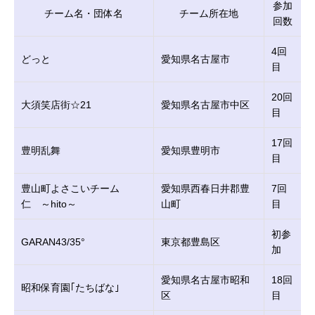
参加
チーム名・団体名
チーム所在地
回数
4回
どっと
愛知県名古屋市
目
20回
大須笑店街☆21
愛知県名古屋市中区
目
17回
豊明乱舞
愛知県豊明市
目
豊山町よさこいチーム
愛知県西春日井郡豊
7回
仁 ～hito～
山町
目
初参
GARAN43/35°
東京都豊島区
加
愛知県名古屋市昭和
18回
昭和保育園｢たちばな｣
区
目