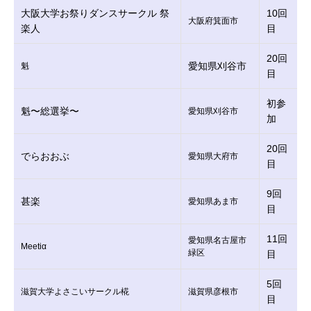
大阪大学お祭りダンスサークル 祭
10回
大阪府箕面市
楽人
目
20回
愛知県刈谷市
魁
目
初参
魁〜総選挙〜
愛知県刈谷市
加
20回
でらおおぶ
愛知県大府市
目
9回
甚楽
愛知県あま市
目
11回
愛知県名古屋市
Meetiα
緑区
目
5回
滋賀大学よさこいサークル椛
滋賀県彦根市
目