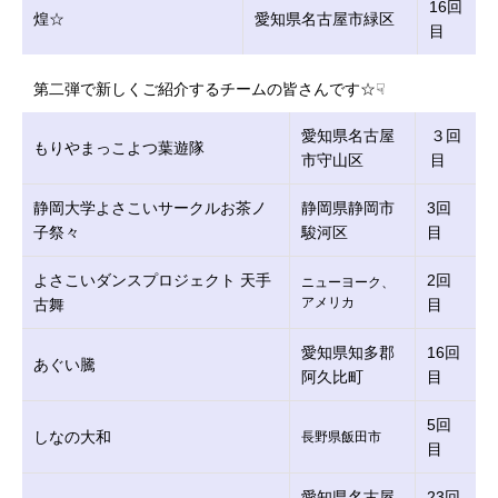
16回
煌☆
愛知県名古屋市緑区
目
第二弾で新しくご紹介するチームの皆さんです☆☟
愛知県名古屋
３回
もりやまっこよつ葉遊隊
市守山区
目
静岡大学よさこいサークルお茶ノ
静岡県静岡市
3回
子祭々
駿河区
目
よさこいダンスプロジェクト 天手
2回
ニューヨーク、
アメリカ
古舞
目
愛知県知多郡
16回
あぐい騰
阿久比町
目
5回
しなの大和
長野県飯田市
目
愛知県名古屋
23回