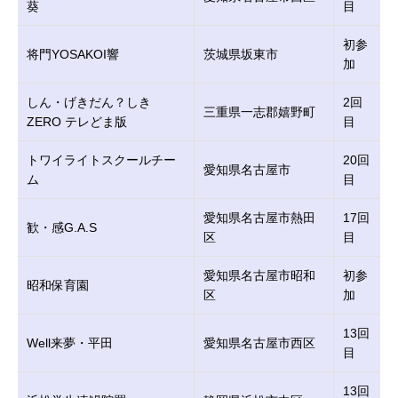
葵
目
初参
将門YOSAKOI響
茨城県坂東市
加
しん・げきだん？しき
2回
三重県一志郡嬉野町
ZERO テレどま版
目
トワイライトスクールチー
20回
愛知県名古屋市
ム
目
愛知県名古屋市熱田
17回
歓・感G.A.S
区
目
愛知県名古屋市昭和
初参
昭和保育園
区
加
13回
Well来夢・平田
愛知県名古屋市西区
目
13回