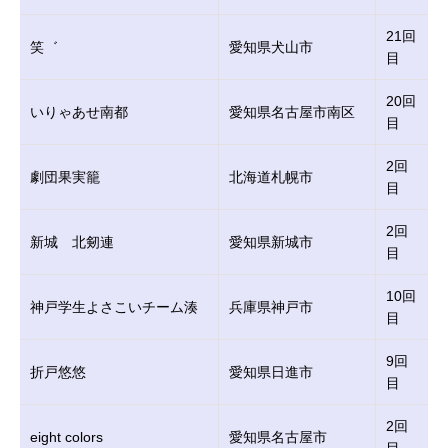
21回
笑゛
愛知県犬山市
目
20回
いりゃあせ南都
愛知県名古屋市南区
目
2回
劇団果実籠
北海道札幌市
目
2回
新城 北剱連
愛知県新城市
目
10回
神戸学生よさこいチーム湊
兵庫県神戸市
目
9回
折戸悠悠
愛知県日進市
目
2回
eight colors
愛知県名古屋市