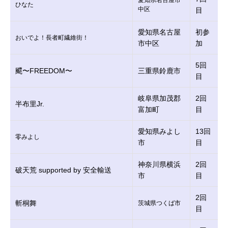
愛知県名古屋市
ひなた
中区
目
愛知県名古屋
初参
おいでよ！長者町繊維街！
市中区
加
5回
飃〜FREEDOM〜
三重県鈴鹿市
目
岐阜県加茂郡
2回
半布里Jr.
富加町
目
愛知県みよし
13回
零みよし
市
目
神奈川県横浜
2回
破天荒 supported by 安全輸送
市
目
2回
斬桐舞
茨城県つくば市
目