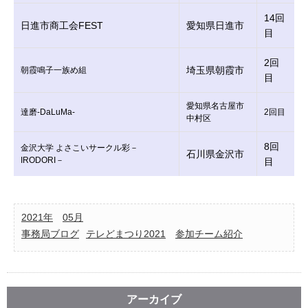
14回
日進市商工会FEST
愛知県日進市
目
2回
埼玉県朝霞市
朝霞鳴子一族め組
目
愛知県名古屋市
達磨-DaLuMa-
2回目
中村区
8回
金沢大学 よさこいサークル彩－
石川県金沢市
IRODORI－
目
2021年
05月
事務局ブログ
テレどまつり2021
参加チーム紹介
アーカイブ