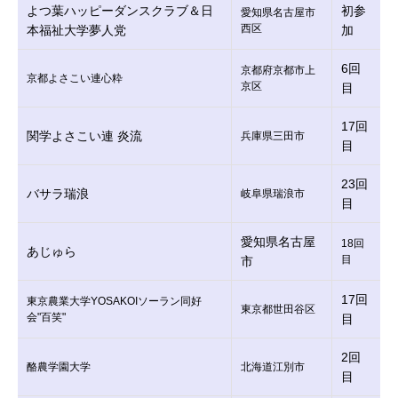
よつ葉ハッピーダンスクラブ＆日
初参
愛知県名古屋市
西区
本福祉大学夢人党
加
6回
京都府京都市上
京都よさこい連心粋
京区
目
17回
関学よさこい連 炎流
兵庫県三田市
目
23回
バサラ瑞浪
岐阜県瑞浪市
目
愛知県名古屋
18回
あじゅら
目
市
17回
東京農業大学YOSAKOIソーラン同好
東京都世田谷区
会"百笑"
目
2回
酪農学園大学
北海道江別市
目