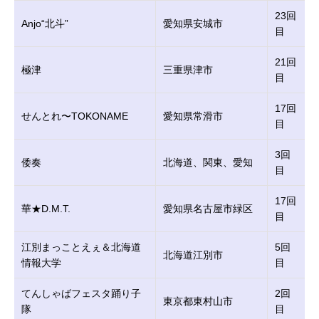
23回
Anjo“北斗”
愛知県安城市
目
21回
極津
三重県津市
目
17回
せんとれ〜TOKONAME
愛知県常滑市
目
3回
倭奏
北海道、関東、愛知
目
17回
華★D.M.T.
愛知県名古屋市緑区
目
江別まっことえぇ＆北海道
5回
北海道江別市
情報大学
目
てんしゃばフェスタ踊り子
2回
東京都東村山市
隊
目