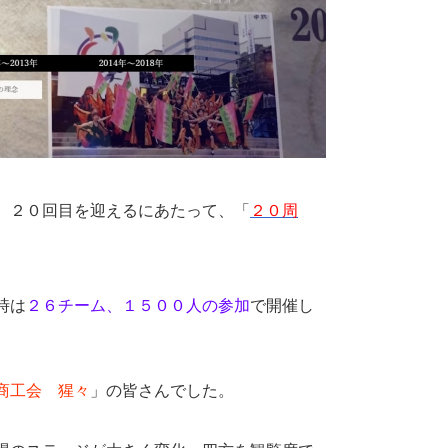
、２０回目を迎えるにあたって、「
２０周
時は
２６チーム、１５００人の参加
で開催し
商工会 猩々
」の皆さんでした。