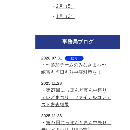
2月（5）
1月（3）
事務局ブログ
2026.07.31
祭り
・
〜参加チームのみなさまへ〜
練習も当日も熱中症対策を！
2025.11.28
・
第27回にっぽんど真ん中祭り
テレどまつり ファイナルコンテ
スト審査結果
2025.11.28
・
第27回にっぽんど真ん中祭り
テレどまつり【奨励賞】