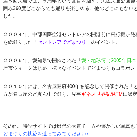
第５回大会では、５周年という節目を迎え、久屋大通公園会
囲み360度どこからでも踊りを楽しめる、他のどこにもない
した。
２００４年、中部国際空港セントレアの開港前に飛行機が発着
を総踊りした「
セントレアでどまつり
」のイベント。
２００５年、愛知県で開催された「
愛・地球博（2005年日
屋市ウィークはじめ、様々なイベントでどまつりもコラボレ
２０１０年には、名古屋開府400年を記念して開催された「ど
方が名古屋のど真ん中で踊り、見事
ギネス世界記録TM
に認
その他、特設サイトでは歴代の大賞チームや懐かしい写真も
どまつりの軌跡を辿ってみてください♪