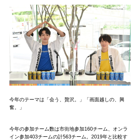
今年のテーマは「会う、贅沢。」「画面越しの、興
奮。」
今年の参加チーム数は
市街地
参加
160
チーム、オンラ
イン参加
403
チームの計
563
チーム。
2019
年と比較す