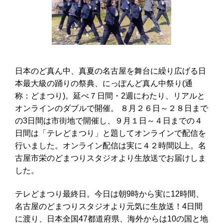
日本のど真ん中、真夏の名古屋を舞台に繰り広げる日
本最大級の踊りの祭典、にっぽんど真ん中祭り
(
通
称：どまつり
)
。延べ７日間・
2
週にわたり、リアルと
オンラインのダブルで開催。 ８月２６日～２８日まで
の3日間は市街地で開催し、９月１日～４日までの４
日間は「テレどまつり」と題してオンラインで配信を
行いました。オンライン配信は実に４２時間以上。名
古屋市栄のどまつりスタジオより生放送でお届けしま
した。
テレどまつり最終日。今日は朝9時から実に12時間、
名古屋のどまつりスタジオより元気に生放送！4日間
に渡り、日本全国47都道府県、海外からは10の国と地