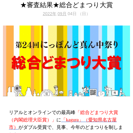
★審査結果★総合どまつり大賞
2022年
09月
04日 （日）
リアルとオンラインでの最高峰
「総合どまつり大賞
（内閣総理大臣賞）」
に
「
kagura
」（愛知県名古屋
市）
がダブル受賞で、見事、今年のどまつりを制しま