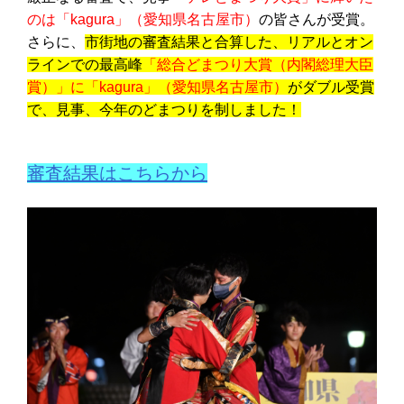
のは「
kagura
」（愛知県名古屋市）
の皆さんが受賞。
さらに、
市街地の審査結果と合算した、リアルとオン
ラインでの最高峰
「総合どまつり大賞（内閣総理大臣
賞）」に「
kagura
」（愛知県名古屋市）
がダブル受賞
で、見事、今年のどまつりを制しました！
審査結果はこちらから