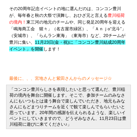
その20周年記念イベントの地に選んだのは、コンコン豊川
が、毎年春と秋の大祭で演舞し、おひざ元と言える
豊川稲荷
の境内！
東三河の地元のチームや、同じ発足20周年を迎える
「鳴海商工会 猩々」（名古屋市緑区）、「Ａｎｊо“北斗”」
（安城市）、「らんラン東海」（東海市）など、20チームが
豊川に集い、
11月23日(金・祝)に「コンコン豊川結成20周年
イベント」を開催
します！
最後に、、、宮地さんと紫田さんからのメッセージ☆
「コンコン豊川らしさを表現したいと思って選んだ、豊川稲
荷の境内を舞台に開催します。そこで、参加チームのみなさ
んにもいつもとは違う舞台で楽しんでいただき、地元もみな
さんにもどまつりチームを近くで観て楽しんでもらいたいと
思っています。20年間の感謝を伝えられるような、楽しいイ
ベントにしていきますので、どうぞみなさん、11月23日は豊
川稲荷に遊びに来てください♪」