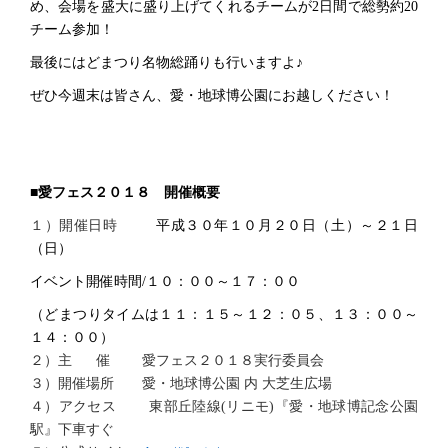
め、会場を盛大に盛り上げてくれるチームが2日間で総勢約20
チーム参加！
最後にはどまつり名物総踊りも行いますよ♪
ぜひ今週末は皆さん、愛・地球博公園にお越しください！
■愛フェス２０１８ 開催概要
１）開催日時
平成３０年１０月２０日（土）～２１日
（日）
イベント開催時間/１０：００～１７：００
（どまつりタイムは１１：１５～１２：０５、１３：００～
１４：００）
２）主 催 愛フェス２０１８実行委員会
３）開催場所 愛・地球博公園 内 大芝生広場
４）アクセス 東部丘陸線(リニモ)『愛・地球博記念公園
駅』下車すぐ