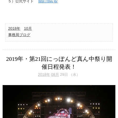
５）公式サイト
http://ifes.jp/
2018年
10月
事務局ブログ
2019年・第21回にっぽんど真ん中祭り開
催日程発表！
2018年
08月
29日 （水）