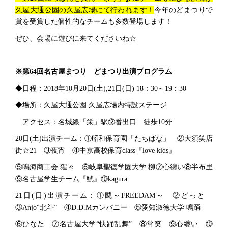
久屋大通公園の久屋広場にて行われます！
今年のどまつりで
賞を受賞した個性的なチームも多数登場します！
ぜひ、会場に遊びに来てくださいね☆
※第64回名古屋まつり どまつり出演プログラム
◆日程：2018年10月20日(土),21日(日) 18：30～19：30
◆場所：久屋大通公園 久屋広場内特設ステージ
アクセス：名城線「栄」駅⑫番出口 徒歩10分
20日(土)出演チーム：①昭和保育園「たちばな」 ②大須笑店
街☆21 ③夜宵 ④中京高校保育class『love kids』
⑤鳴海商工会 猩々 ⑥岐阜聖徳学園大学 柳⑦心纏い⑧半布里
⑨名古屋学生チーム『鯱』⑩kagura
21日(日)出演チーム：①飃～FREEDAM～ ②どっと
③Anjo“北斗” ④D.D.Mカンパニー ⑤愛知淑徳大学 鳴踊
⑥ひなた ⑦名古屋大学“快踊乱舞” ⑧常笑 ⑨心纏い ⑩