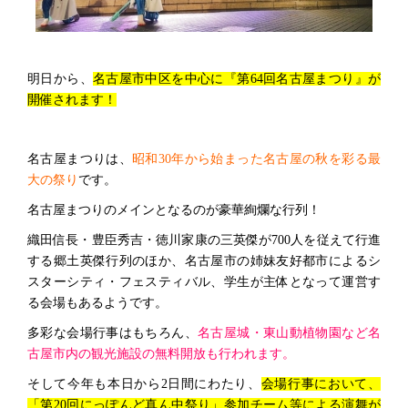
明日から、
名古屋市中区を中心に『第64回名古屋まつり』が
開催されます！
名古屋まつりは、
昭和30年から始まった名古屋の秋を彩る最
大の祭り
です。
名古屋まつりのメインとなるのが豪華絢爛な行列！
織田信長・豊臣秀吉・徳川家康の三英傑が700人を従えて行進
する郷土英傑行列のほか、名古屋市の姉妹友好都市によるシ
スターシティ・フェスティバル、学生が主体となって運営す
る会場もあるようです。
多彩な会場行事はもちろん、
名古屋城・東山動植物園など名
古屋市内の観光施設の無料開放も行われます。
そして今年も本日から2日間にわたり、
会場行事において、
「第20回にっぽんど真ん中祭り」参加チーム等による演舞が