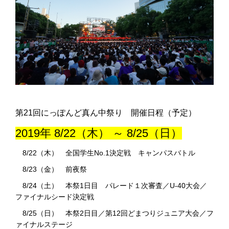
第21回にっぽんど真ん中祭り 開催日程（予定）
2019年 8/22（木） ～ 8/25（日）
8/22（木） 全国学生No.1決定戦 キャンパスバトル
8/23（金） 前夜祭
8/24（土） 本祭1日目 パレード１次審査／U-40大会／
ファイナルシード決定戦
8/25（日） 本祭2日目／第12回どまつりジュニア大会／フ
ァイナルステージ