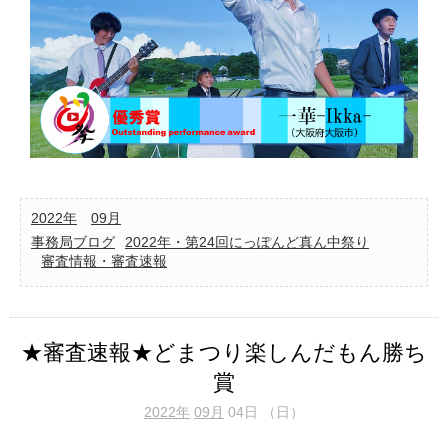
2022年
09月
事務局ブログ
2022年・第24回にっぽんど真ん中祭り
審査情報・審査速報
★審査速報★どまつり楽しんだもん勝ち
賞
2022年
09月
04日 （日）