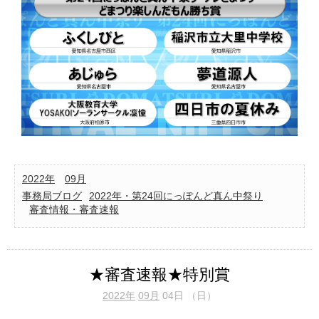
2022年
09月
事務局ブログ
2022年・第24回にっぽんど真ん中祭り
審査情報・審査速報
★審査速報★特別賞
2022年
09月
04日 （日）