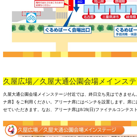
久屋広場／久屋大通公園会場メインステ
久屋大通公園会場メインステージ付近では、終日立ち見はできません
ナ席
】
をご利用ください。
アリーナ席にはベンチを設置します。席に
せていただきます。
なお、アリーナ席は
8/28(
日
)
ファイナルコンテス