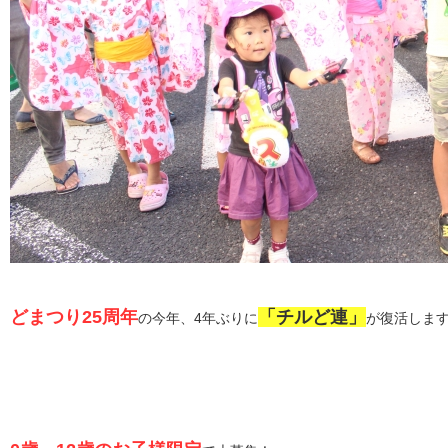
どまつり25周年
「チルど連」
の今年、4年ぶりに
が復活しま