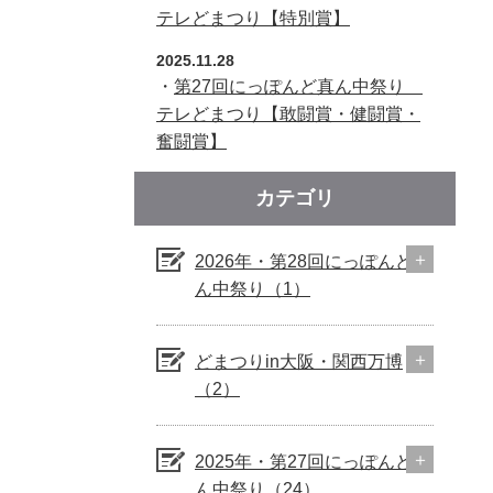
テレどまつり【特別賞】
2025.11.28
・
第27回にっぽんど真ん中祭り
テレどまつり【敢闘賞・健闘賞・
奮闘賞】
カテゴリ
2026年・第28回にっぽんど真
ん中祭り（1）
どまつりin大阪・関西万博
（2）
2025年・第27回にっぽんど真
ん中祭り（24）