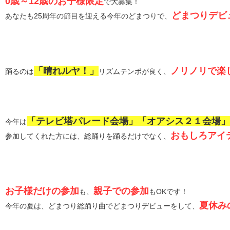
0歳～12歳のお子様限定
で大募集！
どまつりデビ
あなたも25周年の節目を迎える今年のどまつりで、
「晴れルヤ！」
ノリノリで楽
踊るのは
リズムテンポが良く、
「テレビ塔パレード会場」「オアシス２１会場」
今年は
おもしろアイ
参加してくれた方には、総踊りを踊るだけでなく、
お子様だけの参加
親子での参加
も、
もOKです！
夏休み
今年の夏は、どまつり総踊り曲でどまつりデビューをして、