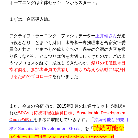
オープニングは全体セッションからスタート。
まずは、合宿導入編。
アクティブ・ラーニング・ファシリテーター
上井靖さん
が進
行役となり、どまつり財団 水野孝一専務理事と合宿実行委
員会と共に、どまつりの成り立ちや、過去の合宿の内容を振
り返りながら、どまつりは何を大切にしてきたのか。どのよ
うなプロセスを経て、成長してきたのか。
祭りの価値観や目
指す姿を、参加者全員で共有し、自らの考えや活動に結び付
けるためのプロローグ
を行いました。
また、今回の合宿では、2015年9 月の国連サミットで採択さ
れた
SDGs（持続可能な開発目標、Sustainable Development
Goalsの略）
を参考に展開していきます。「
持続可能な開発目
持続可能な
標／Sustainable Development Goals
」を「
どまつり目標／Sustainable Domatsuri