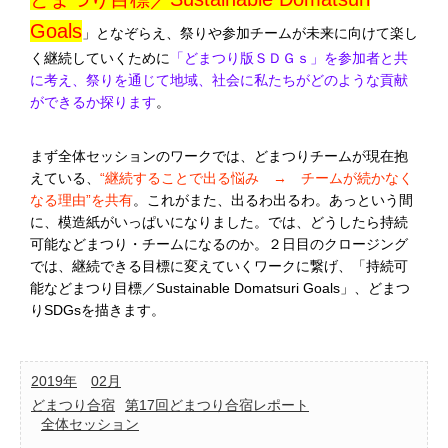
Goals
」となぞらえ、祭りや参加チームが未来に向けて楽し
く継続していくために
「どまつり版ＳＤＧｓ」を参加者と共
に考え、祭りを通じて地域、社会に私たちがどのような貢献
ができるか探ります
。
まず全体セッションのワークでは、どまつりチームが現在抱
えている、
“継続することで出る悩み → チームが続かなく
なる理由”を共有
。これがまた、出るわ出るわ。あっという間
に、模造紙がいっぱいになりました。では、どうしたら持続
可能などまつり・チームになるのか。２日目のクロージング
では、継続できる目標に変えていくワークに繋げ、「持続可
能などまつり目標／Sustainable Domatsuri Goals」、どまつ
りSDGsを描きます。
2019年
02月
どまつり合宿
第17回どまつり合宿レポート
全体セッション