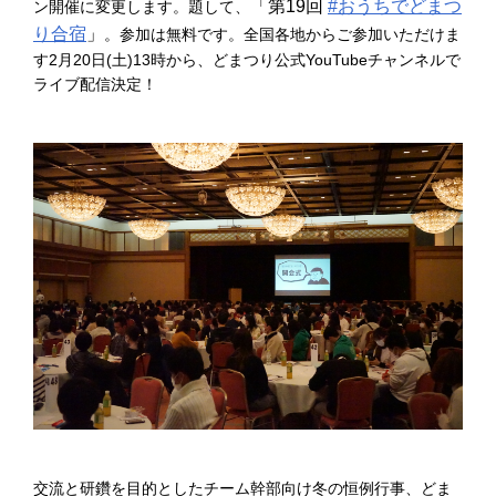
「第19回
#おうちでどまつ
ン開催に変更します。題して、
り合宿
」
。参加は無料です。全国各地からご参加いただけま
す2月20日(土)13時から、どまつり公式YouTubeチャンネルで
ライブ配信決定！
交流と研鑽を目的としたチーム幹部向け冬の恒例行事、どま