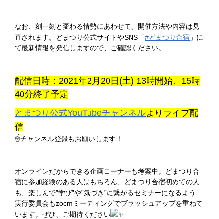
なお、刻一刻と変わる情勢にあわせて、開催方法や内容は見
直されます。どまつり公式サイトやSNS「
#どまつり合宿
」に
て最新情報を発信しますので、ご確認ください。
配信日時：2021年2月20日(土) 13時開始、15時
40分終了予定
どまつり公式YouTubeチャンネル
よりライブ配
信
☝チャンネル登録もお願いします！
オンラインだからできる企画コーナーも考案中。どまつり合
宿に参加経験のある人はもちろん、どまつり合宿初めての人
も、楽しんで”学び”や”気づき”に繋がるセミナーになるよう、
実行委員会もzoomミーティングでブラッシュアップを重ねて
います。ぜひ、ご期待ください