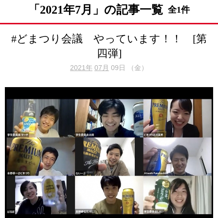
「2021年7月」の記事一覧
全1件
#どまつり会議 やっています！！ [第
四弾]
2021年
07月
09日 （金）