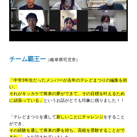
チーム覇王ー
（岐阜県可児市）
「中学3年生だったメンバーが去年のテレどまつりの編集を担
い、
それがキッカケで将来の夢ができて、その目標を叶えるため
に頑張っている」
というお話がとても印象に残りました！！
「テレどまつりを通して
新しいことにチャレンジ
をすること
ができ、
その経験を通して将来の夢を持ち、高校を受験することがで
きた。
」とお話されていました。