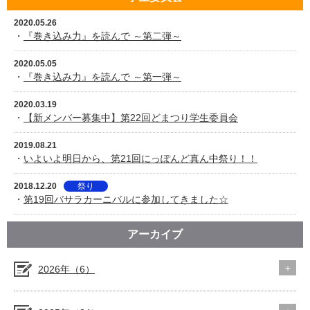
2020.05.26
・
『巻き込み力』を読んで ～第二弾～
2020.05.05
・
『巻き込み力』を読んで ～第一弾～
2020.03.19
・
【新メンバー募集中】第22回どまつり学生委員会
2019.08.21
・
いよいよ明日から、第21回にっぽんど真ん中祭り！！
2018.12.20
祭り
・
第19回バサラカーニバルに参加してきました☆
アーカイブ
2026年（6）