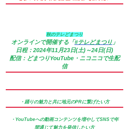
秋のテレどまつり
オンラインで開催する「
#テレどまつり
」
日程：2024年11月23日(土)～24日(日)
配信：どまつりYouTube・ニコニコで生配
信
・踊りの魅力と共に地元のPRに繋げたい方
・YouTubeへの動画コンテンツを増やしてSNSで年
間通じて魅力を発信したい方