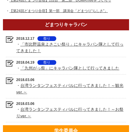
・
【第24回どまつり合宿】1日目 第二部 DOMATreeをつくろう
・
【第24回どまつり合宿】第一部 講演会「どまつり“らしさ”」
どまつりキャラバン
2018.12.17
祭り
・
「市比野温泉よさこい祭り」にキャラバン隊として行っ
てきました！
2018.04.19
祭り
・
「九州がっ祭」にキャラバン隊として行ってきました
2018.03.06
・
台湾ランタンフェスティバルに行ってきました！～観光
ver.～
2018.03.06
・
台湾ランタンフェスティバルに行ってきました！～お祭
りver.～
学生委員会