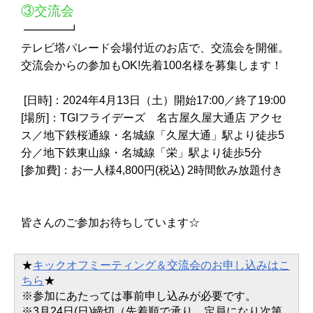
③交流会
━━━━┛
テレビ塔パレード会場付近のお店で、交流会を開催。
交流会からの参加もOK!先着100名様を募集します！
[日時]：2024年4月13日（土）開始17:00／終了19:00
[場所]：TGIフライデーズ 名古屋久屋大通店 アクセ
ス／地下鉄桜通線・名城線「久屋大通」駅より徒歩5
分／地下鉄東山線・名城線「栄」駅より徒歩5分
[参加費]：お一人様4,800円(税込) 2時間飲み放題付き
皆さんのご参加お待ちしています☆
★
キックオフミーティング＆交流会のお申し込みはこ
ちら
★
※参加にあたっては事前申し込みが必要です。
※3月24日(日)締切（先着順で承り、定員になり次第