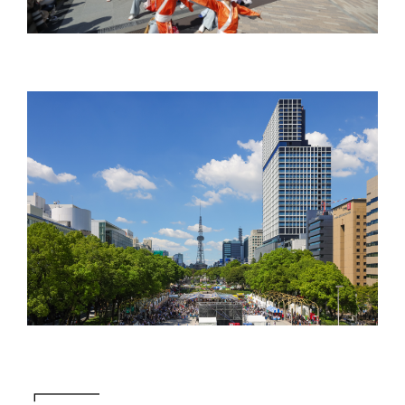
┏━━━━