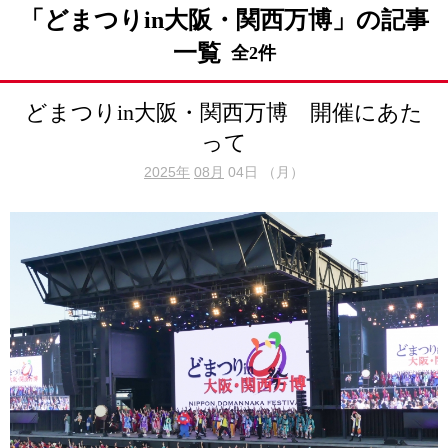
「どまつりin大阪・関西万博」の記事
一覧
全2件
どまつりin大阪・関西万博 開催にあた
って
2025年
08月
04日 （月）