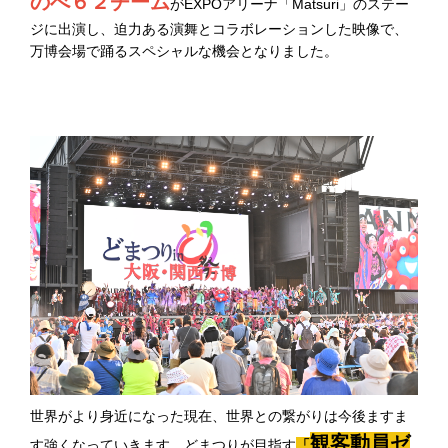
のべ６２チーム
がEXPOアリーナ「Matsuri」のステー
ジに出演し、迫力ある演舞とコラボレーションした映像で、
万博会場で踊るスペシャルな機会となりました。
世界がより身近になった現在、世界との繋がりは今後ますま
観
客動員ゼ
す強くなっていきます。どまつりが目指す
「