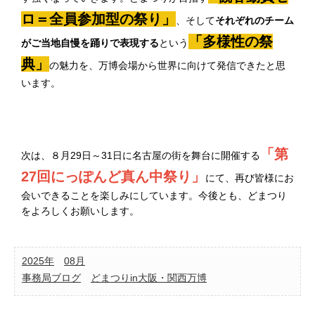
ロ＝全員参加型の祭り」
、そして
それぞれのチーム
「多様性の祭
がご当地自慢を踊りで表現する
という
典」
の魅力を、万博会場から世界に向けて発信できたと思
います。
「第
次は、８月29日～31日に名古屋の街を舞台に開催する
27回にっぽんど真ん中祭り」
にて、再び皆様にお
会いできることを楽しみにしています。今後とも、どまつり
をよろしくお願いします。
2025年
08月
事務局ブログ
どまつりin大阪・関西万博