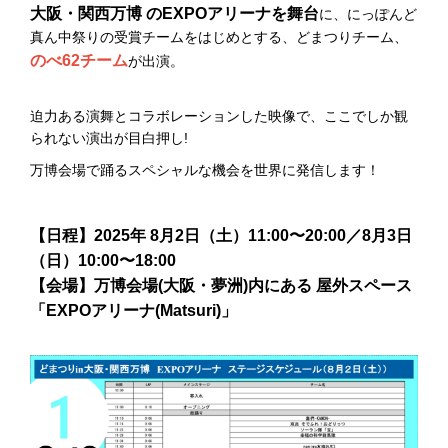
大阪・関西万博 のEXPOアリーナを舞台
に、にっぽんど
真ん中祭りの受賞チームをはじめとする、どまつりチーム、
のべ62チーム
が出演。
迫力ある演舞とコラボレーションした映像で、ここでしか観
られない演出が目白押し!
万博会場で踊るスペシャルな機会を世界に発信します！
【日程】2025年 8月2日（土）11:00〜20:00／8月3日
（日）10:00〜18:00
【会場】万博会場(大阪・夢洲)内にある 屋外スペース
「EXPOアリーナ(Matsuri)」